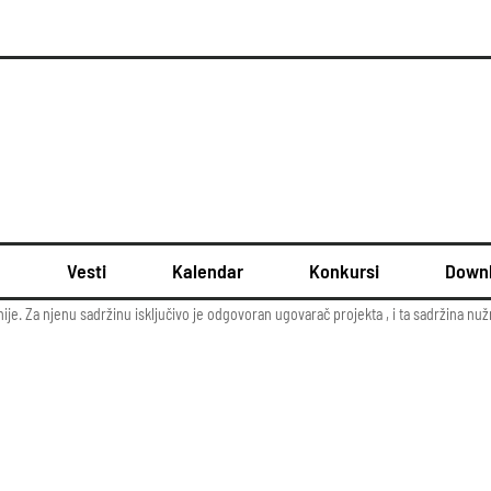
u
Vesti
Kalendar
Konkursi
Down
ije. Za njenu sadržinu isključivo je odgovoran ugovarač projekta , i ta sadržina nu