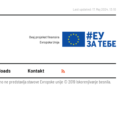
Last updated: 17. Maj 2024. 13:10
Ovaj projekat finansira
Evropska Unija
loads
Kontakt
žno ne predstavlja stavove Evropske unije © 2019 Iskorenjivanje besnila.