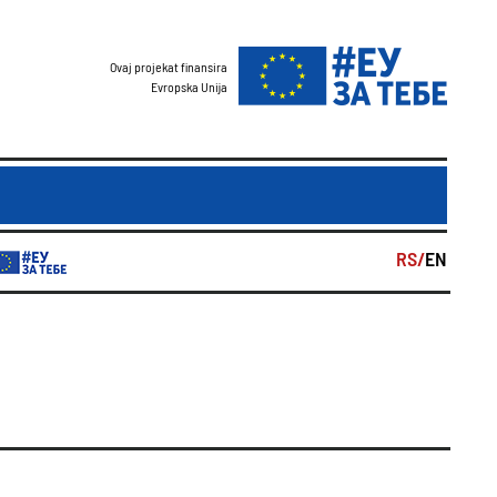
Ovaj projekat finansira
Evropska Unija
RS/
EN