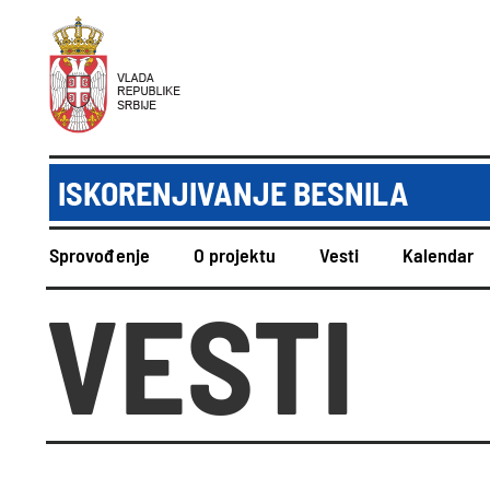
ISKORENJIVANJE BESNILA
Sprovođenje
O projektu
Vesti
Kalendar
VESTI