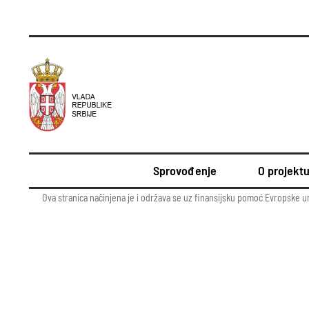
Sprovođenje
O projekt
Ova stranica načinjena je i održava se uz finansijsku pomoć Evropske un